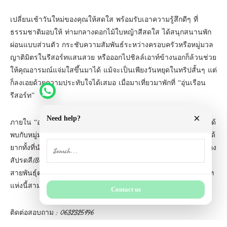
เปลี่ยนเช้าวันใหม่ของคุณให้สดใส พร้อมรับเอาความรู้สึกดีๆ ที่
ธรรมชาติมอบให้ ท่ามกลางดอกไม้ใบหญ้าสีสดใส ได้สนุกสนานพัก
ผ่อนแบบส่วนตัว กระชับความสัมพันธ์ระหว่างครอบครัวหรือหมู่มวล
ญาติมิตรในรีสอร์ทแสนสวย หรือออกไปชิลล์เอาท์ข้างนอกก็ล้วนช่วย
ให้คุณอารมณ์แจ่มใสขึ้นมาได้ แม้จะเป็นเพียงวันหยุดในทริปสั้นๆ แต่
ก็ลงเอยด้วยความประทับใจได้เสมอ เมื่อมาเที่ยวมาพักที่ “อุ่นเรือน
รีสอร์ท”
×
Need help?
ภายใน “อุ่นเรือนรีสอร์ท” นอกจากบ้านพักอันสวยงามแล้ว ท่านจะได้
พบกับหมู่มวลดอกไม้นานาชนิด เต็มไปด้วยพันธุ์ไม้แปลกๆ ซึ่งหาดูได้
ยากทั้งที่นำมาจากต่างประเทศ และภายในประเทศ เป็นศูนย์รวมของ
สัปรดสี(Bromeliad)และโกสนหลากหลายสีสัน รวมทั้งดอกไม้ประดับ
สายพันธุ์ต่างๆ อีกมากมาย สำหรับท่านที่ชื่นชอบการจัดสวน รีสอร์ท
แห่งนี้สามารถที่จะสร้างความประทับใจให้กับท่านได้เป็นพิเศษ
Contact us
ติดต่อสอบถาม : 0632325496