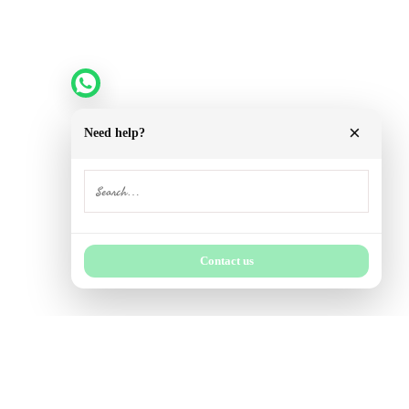
ธรรมชาติมอบให้ ท่ามกลางดอกไม้ใบหญ้าสีสดใส ได้สนุกสนานพัก
ผ่อนแบบส่วนตัว กระชับความสัมพันธ์ระหว่างครอบครัวหรือหมู่มวล
ญาติมิตรในรีสอร์ทแสนสวย หรือออกไปชิลล์เอาท์ข้างนอกก็ล้วนช่วย
ให้คุณอารมณ์แจ่มใสขึ้นมาได้ แม้จะเป็นเพียงวันหยุดในทริปสั้นๆ แต่
ก็ลงเอยด้วยความประทับใจได้เสมอ เมื่อมาเที่ยวมาพักที่ “อุ่นเรือน
รีสอร์ท”
×
Need help?
ภายใน “อุ่นเรือนรีสอร์ท” นอกจากบ้านพักอันสวยงามแล้ว ท่านจะได้
พบกับหมู่มวลดอกไม้นานาชนิด เต็มไปด้วยพันธุ์ไม้แปลกๆ ซึ่งหาดูได้
ยากทั้งที่นำมาจากต่างประเทศ และภายในประเทศ เป็นศูนย์รวมของ
สัปรดสี(Bromeliad)และโกสนหลากหลายสีสัน รวมทั้งดอกไม้ประดับ
สายพันธุ์ต่างๆ อีกมากมาย สำหรับท่านที่ชื่นชอบการจัดสวน รีสอร์ท
Contact us
แห่งนี้สามารถที่จะสร้างความประทับใจให้กับท่านได้เป็นพิเศษ
ติดต่อสอบถาม : 0632325496